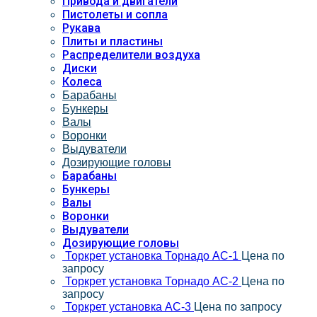
Привода и двигатели
Пистолеты и сопла
Рукава
Плиты и пластины
Распределители воздуха
Диски
Колеса
Барабаны
Бункеры
Валы
Воронки
Выдуватели
Дозирующие головы
Барабаны
Бункеры
Валы
Воронки
Выдуватели
Дозирующие головы
Торкрет установка Торнадо АС-1
Цена по
запросу
Торкрет установка Торнадо АС-2
Цена по
запросу
Торкрет установка АС-3
Цена по запросу