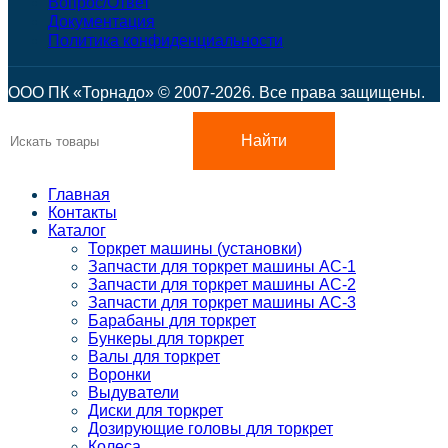
Вопрос/Ответ
Документация
Политика конфиденциальности
ООО ПК «Торнадо» © 2007-2026. Все права защищены.
Найти
Главная
Контакты
Каталог
Торкрет машины (установки)
Запчасти для торкрет машины АС-1
Запчасти для торкрет машины АС-2
Запчасти для торкрет машины АС-3
Барабаны для торкрет
Бункеры для торкрет
Валы для торкрет
Воронки
Выдуватели
Диски для торкрет
Дозирующие головы для торкрет
Колеса