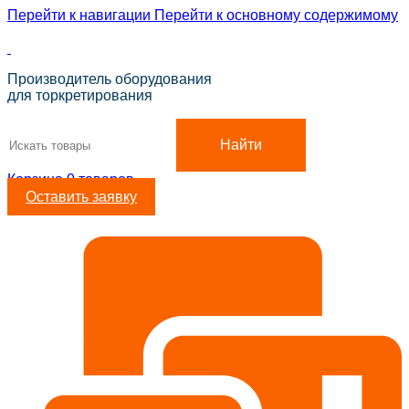
Перейти к навигации
Перейти к основному содержимому
ADD ANYTHING HERE OR JUST REMOVE IT…
Производитель оборудования
для торкретирования
Найти
Корзина
0
товаров
Оставить заявку