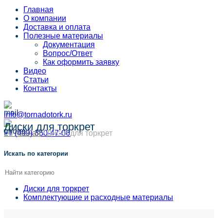
Главная
О компании
Доставка и оплата
Полезные материалы
Документация
Вопрос/Ответ
Как оформить заявку
Видео
Статьи
Контакты
info@tornadotork.ru
Диски для торкрет
+7 (499) 350-47-06
⌂ Главная
/
Диски для торкрет
Искать по категории
Диски для торкрет
Комплектующие и расходные материалы