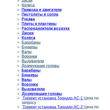
Диски
Колеса
Привода и двигатели
Пистолеты и сопла
Рукава
Плиты и пластины
Распределители воздуха
Диски
Колеса
Барабаны
Бункеры
Валы
Воронки
Выдуватели
Дозирующие головы
Барабаны
Бункеры
Валы
Воронки
Выдуватели
Дозирующие головы
Торкрет установка Торнадо АС-1
Цена по
запросу
Торкрет установка Торнадо АС-2
Цена по