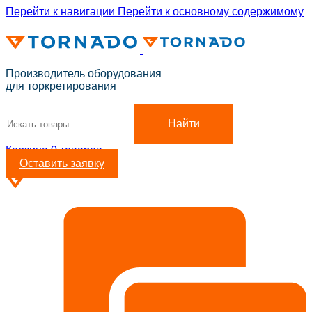
Перейти к навигации
Перейти к основному содержимому
ADD ANYTHING HERE OR JUST REMOVE IT…
Производитель оборудования
для торкретирования
Найти
Корзина
0
товаров
Оставить заявку