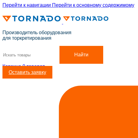
Перейти к навигации
Перейти к основному содержимому
ADD ANYTHING HERE OR JUST REMOVE IT…
Производитель оборудования
для торкретирования
Найти
Корзина
0
товаров
Оставить заявку