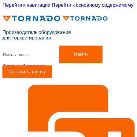
Перейти к навигации
Перейти к основному содержимому
ADD ANYTHING HERE OR JUST REMOVE IT…
Производитель оборудования
для торкретирования
Найти
Корзина
0
товаров
Оставить заявку