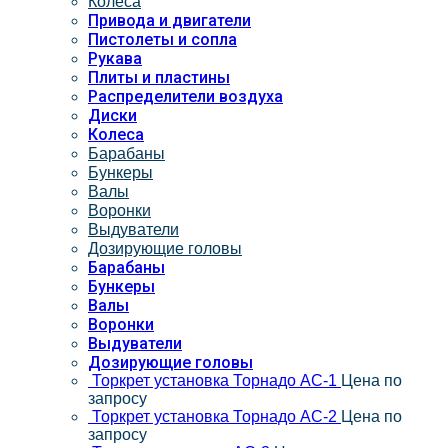
Колеса
Привода и двигатели
Пистолеты и сопла
Рукава
Плиты и пластины
Распределители воздуха
Диски
Колеса
Барабаны
Бункеры
Валы
Воронки
Выдуватели
Дозирующие головы
Барабаны
Бункеры
Валы
Воронки
Выдуватели
Дозирующие головы
Торкрет установка Торнадо АС-1
Цена по
запросу
Торкрет установка Торнадо АС-2
Цена по
запросу