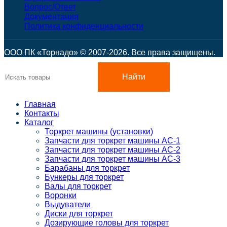
Вопрос/Ответ
Документация
Политика конфиденциальности
ООО ПК «Торнадо» © 2007-2026. Все права защищены.
Найти
Главная
Контакты
Каталог
Торкрет машины (установки)
Запчасти для торкрет машины АС-1
Запчасти для торкрет машины АС-2
Запчасти для торкрет машины АС-3
Барабаны для торкрет
Бункеры для торкрет
Валы для торкрет
Воронки
Выдуватели
Диски для торкрет
Дозирующие головы для торкрет