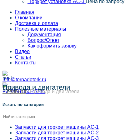
Торкрет установка АС-3
Цена по запросу
Главная
О компании
Доставка и оплата
Полезные материалы
Документация
Вопрос/Ответ
Как оформить заявку
Видео
Статьи
Контакты
info@tornadotork.ru
Привода и двигатели
+7 (499) 350-47-06
⌂ Главная
/
Привода и двигатели
Искать по категории
Запчасти для торкрет машины АС-1
Запчасти для торкрет машины АС-2
Запчасти для торкрет машины АС-3