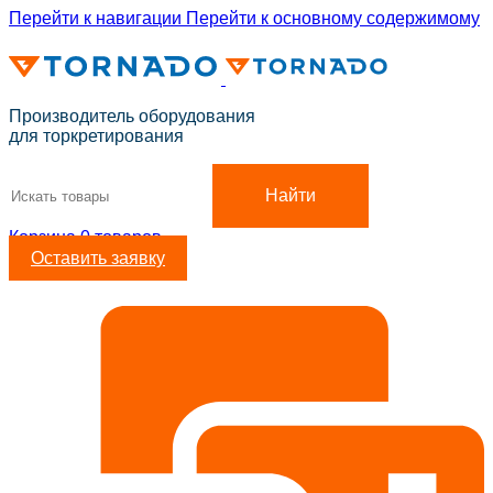
Перейти к навигации
Перейти к основному содержимому
ADD ANYTHING HERE OR JUST REMOVE IT…
Производитель оборудования
для торкретирования
Найти
Корзина
0
товаров
Оставить заявку