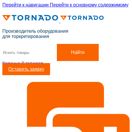
Перейти к навигации
Перейти к основному содержимому
ADD ANYTHING HERE OR JUST REMOVE IT…
Производитель оборудования
для торкретирования
Найти
Корзина
0
товаров
Оставить заявку