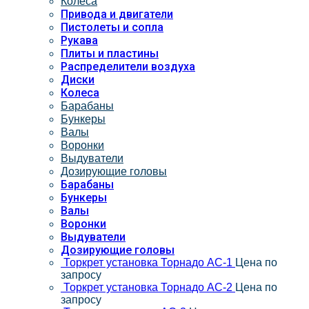
Колеса
Привода и двигатели
Пистолеты и сопла
Рукава
Плиты и пластины
Распределители воздуха
Диски
Колеса
Барабаны
Бункеры
Валы
Воронки
Выдуватели
Дозирующие головы
Барабаны
Бункеры
Валы
Воронки
Выдуватели
Дозирующие головы
Торкрет установка Торнадо АС-1
Цена по
запросу
Торкрет установка Торнадо АС-2
Цена по
запросу