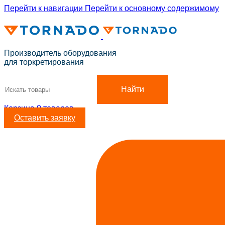
Перейти к навигации
Перейти к основному содержимому
ADD ANYTHING HERE OR JUST REMOVE IT…
Производитель оборудования
для торкретирования
Найти
Корзина
0
товаров
Оставить заявку