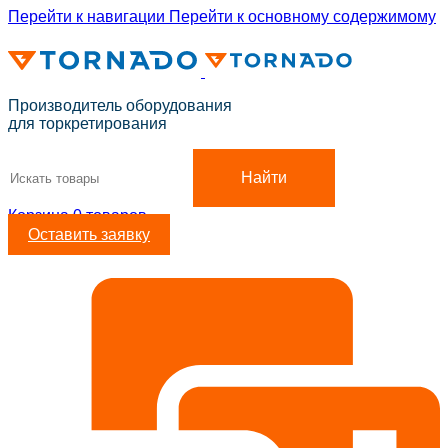
Перейти к навигации
Перейти к основному содержимому
ADD ANYTHING HERE OR JUST REMOVE IT…
Производитель оборудования
для торкретирования
Найти
Корзина
0
товаров
Оставить заявку