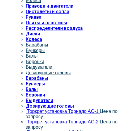
Колеса
Привода и двигатели
Пистолеты и сопла
Рукава
Плиты и пластины
Распределители воздуха
Диски
Колеса
Барабаны
Бункеры
Валы
Воронки
Выдуватели
Дозирующие головы
Барабаны
Бункеры
Валы
Воронки
Выдуватели
Дозирующие головы
Торкрет установка Торнадо АС-1
Цена по
запросу
Торкрет установка Торнадо АС-2
Цена по
запросу