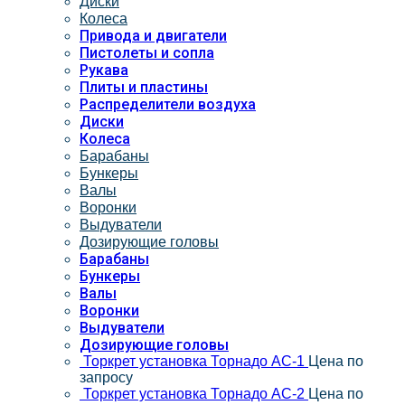
Диски
Колеса
Привода и двигатели
Пистолеты и сопла
Рукава
Плиты и пластины
Распределители воздуха
Диски
Колеса
Барабаны
Бункеры
Валы
Воронки
Выдуватели
Дозирующие головы
Барабаны
Бункеры
Валы
Воронки
Выдуватели
Дозирующие головы
Торкрет установка Торнадо АС-1
Цена по
запросу
Торкрет установка Торнадо АС-2
Цена по