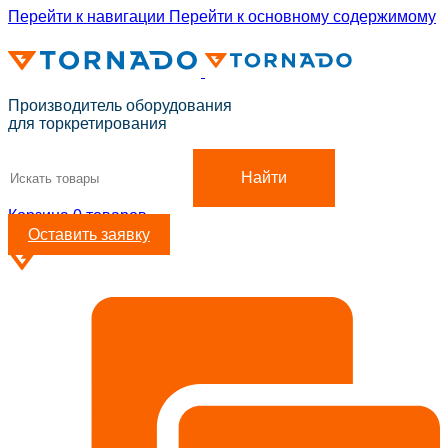
Перейти к навигации
Перейти к основному содержимому
ADD ANYTHING HERE OR JUST REMOVE IT…
Производитель оборудования
для торкретирования
Найти
Корзина
0
товаров
Оставить заявку