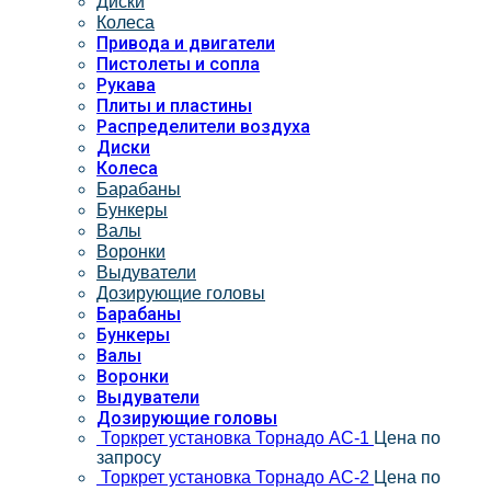
Диски
Колеса
Привода и двигатели
Пистолеты и сопла
Рукава
Плиты и пластины
Распределители воздуха
Диски
Колеса
Барабаны
Бункеры
Валы
Воронки
Выдуватели
Дозирующие головы
Барабаны
Бункеры
Валы
Воронки
Выдуватели
Дозирующие головы
Торкрет установка Торнадо АС-1
Цена по
запросу
Торкрет установка Торнадо АС-2
Цена по