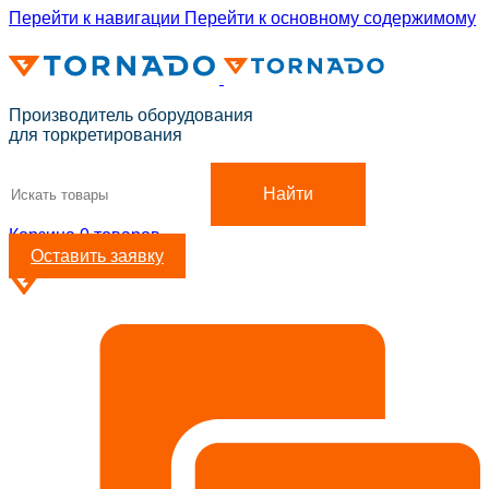
Перейти к навигации
Перейти к основному содержимому
ADD ANYTHING HERE OR JUST REMOVE IT…
Производитель оборудования
для торкретирования
Найти
Корзина
0
товаров
Оставить заявку