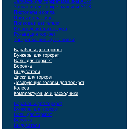
Запчасти для торкрет машины АС-2
Запчасти для торкрет машины АС-3
Пистолеты и сопла
Плиты и пластины
Привода и двигатели
Распределители воздуха
Рукава для торкрет
Торкрет машины (установки)
Барабаны для торкрет
Бункеры для торкрет
Валы для торкрет
Воронка
Выдуватели
Диски для торкрет
Дозирующие головы для торкрет
Колеса
Комплектующие и расходники
Барабаны для торкрет
Бункеры для торкрет
Валы для торкрет
Воронка
Выдуватели