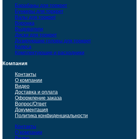
Барабаны для торкрет
Бункеры для торкрет
Валы для торкрет
Воронка
Выдуватели
Диски для торкрет
Дозирующие головы для торкрет
Колеса
Комплектующие и расходники
Компания
Контакты
О компании
Видео
Доставка и оплата
Оформление заказа
Вопрос/Ответ
Документация
Политика конфиденциальности
Контакты
О компании
Видео