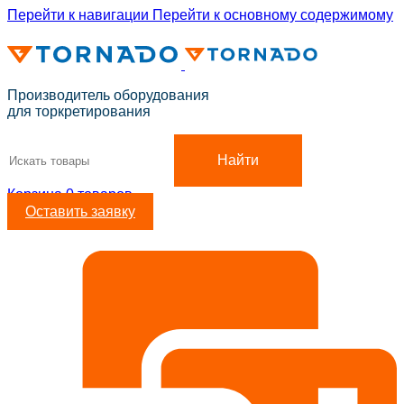
Перейти к навигации
Перейти к основному содержимому
ADD ANYTHING HERE OR JUST REMOVE IT…
Производитель оборудования
для торкретирования
Найти
Корзина
0
товаров
Оставить заявку