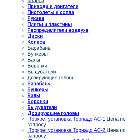
Колеса
Привода и двигатели
Пистолеты и сопла
Рукава
Плиты и пластины
Распределители воздуха
Диски
Колеса
Барабаны
Бункеры
Валы
Воронки
Выдуватели
Дозирующие головы
Барабаны
Бункеры
Валы
Воронки
Выдуватели
Дозирующие головы
Торкрет установка Торнадо АС-1
Цена по
запросу
Торкрет установка Торнадо АС-2
Цена по
запросу