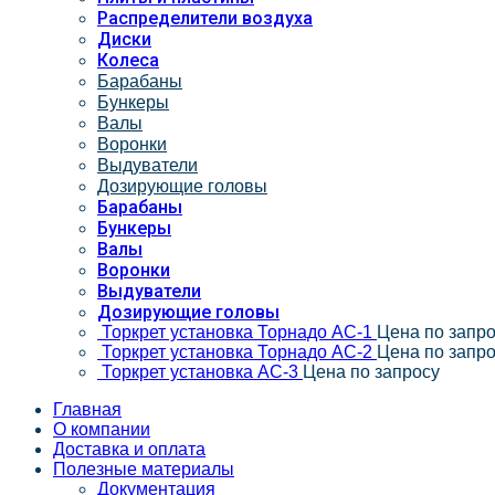
Распределители воздуха
Диски
Колеса
Барабаны
Бункеры
Валы
Воронки
Выдуватели
Дозирующие головы
Барабаны
Бункеры
Валы
Воронки
Выдуватели
Дозирующие головы
Торкрет установка Торнадо АС-1
Цена по запр
Торкрет установка Торнадо АС-2
Цена по запр
Торкрет установка АС-3
Цена по запросу
Главная
О компании
Доставка и оплата
Полезные материалы
Документация