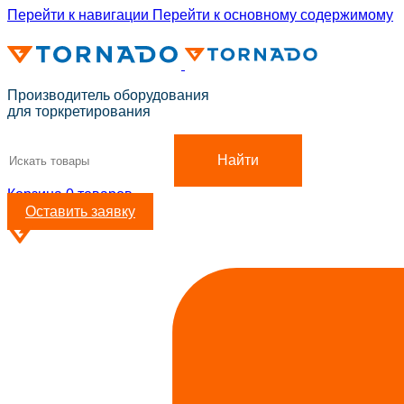
Перейти к навигации
Перейти к основному содержимому
ADD ANYTHING HERE OR JUST REMOVE IT…
Производитель оборудования
для торкретирования
Найти
Корзина
0
товаров
Оставить заявку