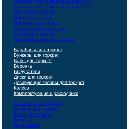
Запчасти для торкрет машины АС-2
Запчасти для торкрет машины АС-3
Пистолеты и сопла
Плиты и пластины
Привода и двигатели
Распределители воздуха
Рукава для торкрет
Торкрет машины (установки)
Барабаны для торкрет
Бункеры для торкрет
Валы для торкрет
Воронка
Выдуватели
Диски для торкрет
Дозирующие головы для торкрет
Колеса
Комплектующие и расходники
Барабаны для торкрет
Бункеры для торкрет
Валы для торкрет
Воронка
Выдуватели