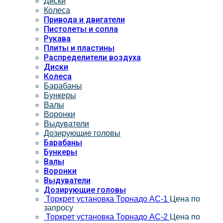
Диски
Колеса
Привода и двигатели
Пистолеты и сопла
Рукава
Плиты и пластины
Распределители воздуха
Диски
Колеса
Барабаны
Бункеры
Валы
Воронки
Выдуватели
Дозирующие головы
Барабаны
Бункеры
Валы
Воронки
Выдуватели
Дозирующие головы
Торкрет установка Торнадо АС-1
Цена по
запросу
Торкрет установка Торнадо АС-2
Цена по