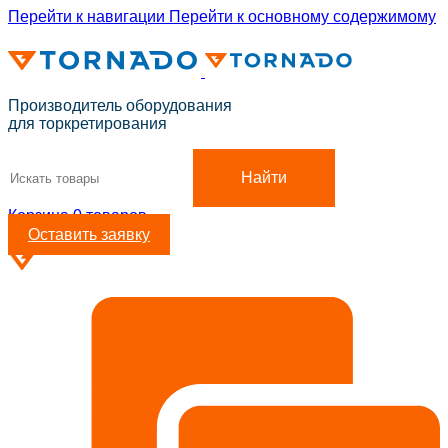
Перейти к навигации
Перейти к основному содержимому
ADD ANYTHING HERE OR JUST REMOVE IT…
Производитель оборудования
для торкретирования
Найти
Корзина
0
товаров
Оставить заявку