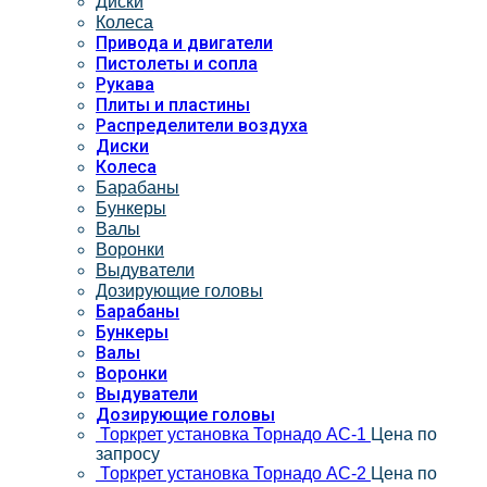
Диски
Колеса
Привода и двигатели
Пистолеты и сопла
Рукава
Плиты и пластины
Распределители воздуха
Диски
Колеса
Барабаны
Бункеры
Валы
Воронки
Выдуватели
Дозирующие головы
Барабаны
Бункеры
Валы
Воронки
Выдуватели
Дозирующие головы
Торкрет установка Торнадо АС-1
Цена по
запросу
Торкрет установка Торнадо АС-2
Цена по