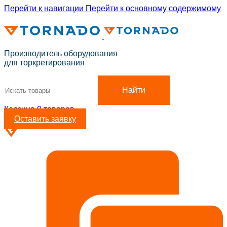
Перейти к навигации
Перейти к основному содержимому
ADD ANYTHING HERE OR JUST REMOVE IT…
Производитель оборудования
для торкретирования
Найти
Корзина
0
товаров
Оставить заявку