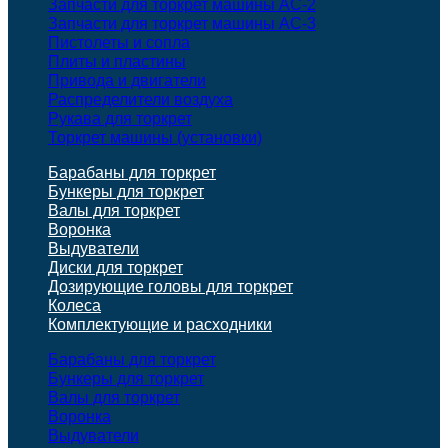
Запчасти для торкрет машины АС-2
Запчасти для торкрет машины АС-3
Пистолеты и сопла
Плиты и пластины
Привода и двигатели
Распределители воздуха
Рукава для торкрет
Торкрет машины (установки)
Барабаны для торкрет
Бункеры для торкрет
Валы для торкрет
Воронка
Выдуватели
Диски для торкрет
Дозирующие головы для торкрет
Колеса
Комплектующие и расходники
Барабаны для торкрет
Бункеры для торкрет
Валы для торкрет
Воронка
Выдуватели