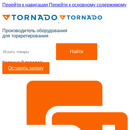
Перейти к навигации
Перейти к основному содержимому
ADD ANYTHING HERE OR JUST REMOVE IT…
Производитель оборудования
для торкретирования
Найти
Корзина
0
товаров
Оставить заявку