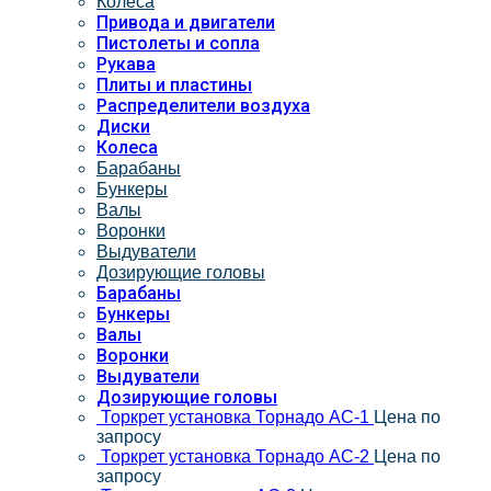
Колеса
Привода и двигатели
Пистолеты и сопла
Рукава
Плиты и пластины
Распределители воздуха
Диски
Колеса
Барабаны
Бункеры
Валы
Воронки
Выдуватели
Дозирующие головы
Барабаны
Бункеры
Валы
Воронки
Выдуватели
Дозирующие головы
Торкрет установка Торнадо АС-1
Цена по
запросу
Торкрет установка Торнадо АС-2
Цена по
запросу