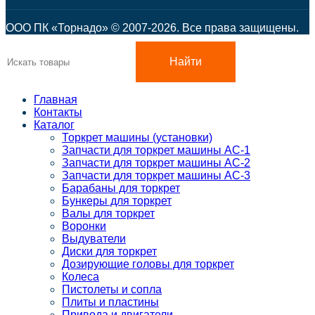
ООО ПК «Торнадо» © 2007-2026. Все права защищены.
Найти
Главная
Контакты
Каталог
Торкрет машины (установки)
Запчасти для торкрет машины АС-1
Запчасти для торкрет машины АС-2
Запчасти для торкрет машины АС-3
Барабаны для торкрет
Бункеры для торкрет
Валы для торкрет
Воронки
Выдуватели
Диски для торкрет
Дозирующие головы для торкрет
Колеса
Пистолеты и сопла
Плиты и пластины
Привода и двигатели