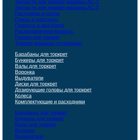
Запчасти для торкрет машины АС-2
Запчасти для торкрет машины АС-3
Пистолеты и сопла
Плиты и пластины
Привода и двигатели
Распределители воздуха
Рукава для торкрет
Торкрет машины (установки)
Барабаны для торкрет
Бункеры для торкрет
Валы для торкрет
Воронка
Выдуватели
Диски для торкрет
Дозирующие головы для торкрет
Колеса
Комплектующие и расходники
Барабаны для торкрет
Бункеры для торкрет
Валы для торкрет
Воронка
Выдуватели