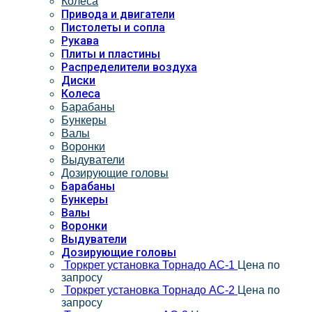
Колеса
Привода и двигатели
Пистолеты и сопла
Рукава
Плиты и пластины
Распределители воздуха
Диски
Колеса
Барабаны
Бункеры
Валы
Воронки
Выдуватели
Дозирующие головы
Барабаны
Бункеры
Валы
Воронки
Выдуватели
Дозирующие головы
Торкрет установка Торнадо АС-1
Цена по
запросу
Торкрет установка Торнадо АС-2
Цена по
запросу