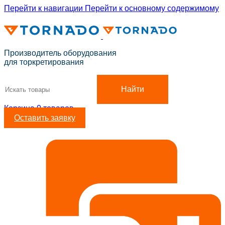
Перейти к навигации
Перейти к основному содержимому
ADD ANYTHING HERE OR JUST REMOVE IT…
Производитель оборудования
для торкретирования
Найти
Корзина
0
товаров
Оставить заявку