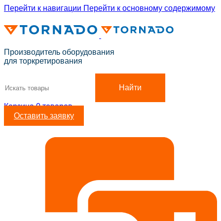
Перейти к навигации
Перейти к основному содержимому
ADD ANYTHING HERE OR JUST REMOVE IT…
Производитель оборудования
для торкретирования
Найти
Корзина
0
товаров
Оставить заявку