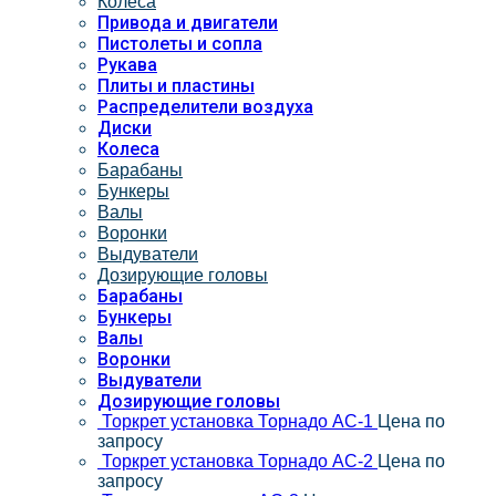
Колеса
Привода и двигатели
Пистолеты и сопла
Рукава
Плиты и пластины
Распределители воздуха
Диски
Колеса
Барабаны
Бункеры
Валы
Воронки
Выдуватели
Дозирующие головы
Барабаны
Бункеры
Валы
Воронки
Выдуватели
Дозирующие головы
Торкрет установка Торнадо АС-1
Цена по
запросу
Торкрет установка Торнадо АС-2
Цена по
запросу