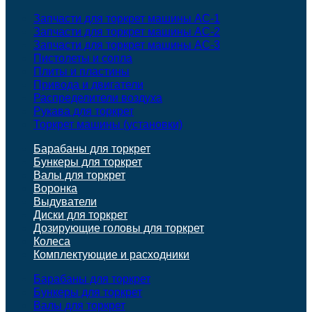
Запчасти для торкрет машины АС-1
Запчасти для торкрет машины АС-2
Запчасти для торкрет машины АС-3
Пистолеты и сопла
Плиты и пластины
Привода и двигатели
Распределители воздуха
Рукава для торкрет
Торкрет машины (установки)
Барабаны для торкрет
Бункеры для торкрет
Валы для торкрет
Воронка
Выдуватели
Диски для торкрет
Дозирующие головы для торкрет
Колеса
Комплектующие и расходники
Барабаны для торкрет
Бункеры для торкрет
Валы для торкрет