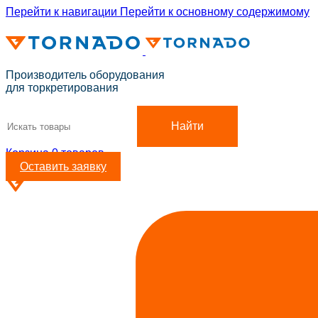
Перейти к навигации
Перейти к основному содержимому
ADD ANYTHING HERE OR JUST REMOVE IT…
Производитель оборудования
для торкретирования
Найти
Корзина
0
товаров
Оставить заявку