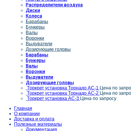
Распределители воздуха
Диски
Колеса
Барабаны
Бункеры
Валы
Воронки
Выдуватели
Дозирующие головы
Барабаны
Бункеры
Валы
Воронки
Выдуватели
Дозирующие головы
Торкрет установка Торнадо АС-1
Цена по запр
Торкрет установка Торнадо АС-2
Цена по запр
Торкрет установка АС-3
Цена по запросу
Главная
О компании
Доставка и оплата
Полезные материалы
Документация