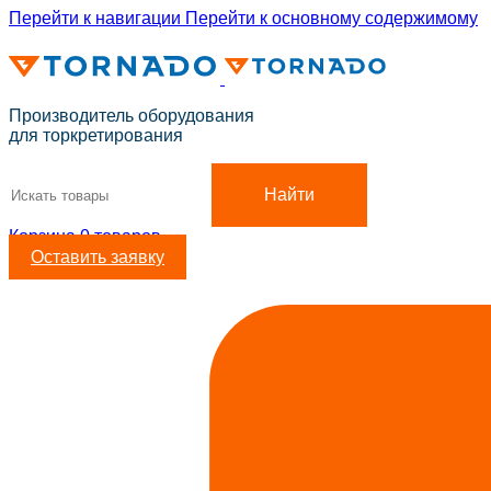
Перейти к навигации
Перейти к основному содержимому
ADD ANYTHING HERE OR JUST REMOVE IT…
Производитель оборудования
для торкретирования
Найти
Корзина
0
товаров
Оставить заявку