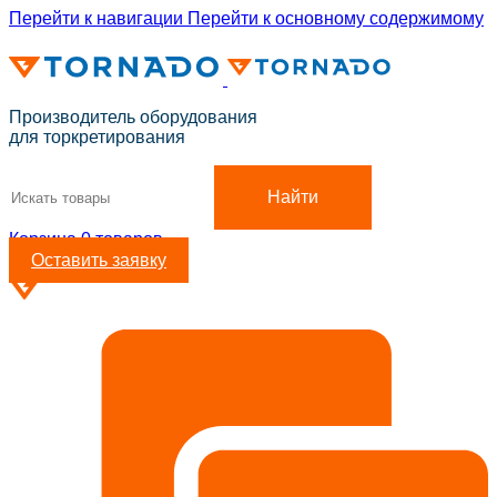
Перейти к навигации
Перейти к основному содержимому
ADD ANYTHING HERE OR JUST REMOVE IT…
Производитель оборудования
для торкретирования
Найти
Корзина
0
товаров
Оставить заявку