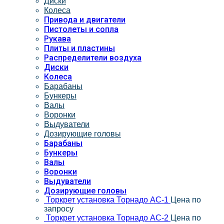
Диски
Колеса
Привода и двигатели
Пистолеты и сопла
Рукава
Плиты и пластины
Распределители воздуха
Диски
Колеса
Барабаны
Бункеры
Валы
Воронки
Выдуватели
Дозирующие головы
Барабаны
Бункеры
Валы
Воронки
Выдуватели
Дозирующие головы
Торкрет установка Торнадо АС-1
Цена по
запросу
Торкрет установка Торнадо АС-2
Цена по