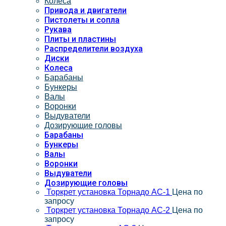
Колеса
Привода и двигатели
Пистолеты и сопла
Рукава
Плиты и пластины
Распределители воздуха
Диски
Колеса
Барабаны
Бункеры
Валы
Воронки
Выдуватели
Дозирующие головы
Барабаны
Бункеры
Валы
Воронки
Выдуватели
Дозирующие головы
Торкрет установка Торнадо АС-1
Цена по
запросу
Торкрет установка Торнадо АС-2
Цена по
запросу