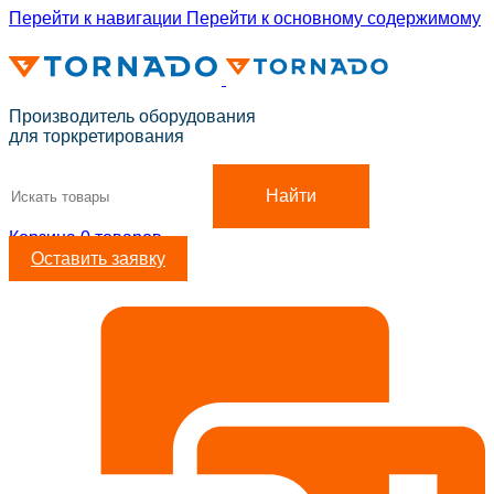
Перейти к навигации
Перейти к основному содержимому
ADD ANYTHING HERE OR JUST REMOVE IT…
Производитель оборудования
для торкретирования
Найти
Корзина
0
товаров
Оставить заявку