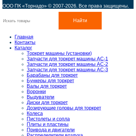
ООО ПК «Торнадо» © 2007-2026. Все права защищены.
Найти
Главная
Контакты
Каталог
Торкрет машины (установки)
Запчасти для торкрет машины АС-1
Запчасти для торкрет машины АС-2
Запчасти для торкрет машины АС-3
Барабаны для торкрет
Бункеры для торкрет
Валы для торкрет
Воронки
Выдуватели
Диски для торкрет
Дозирующие головы для торкрет
Колеса
Пистолеты и сопла
Плиты и пластины
Привода и двигатели
Распределители воздуха