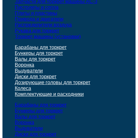
Запчасти для торкрет машины АС-3
Пистолеты и сопла
Плиты и пластины
Привода и двигатели
Распределители воздуха
Рукава для торкрет
Торкрет машины (установки)
Барабаны для торкрет
Бункеры для торкрет
Валы для торкрет
Воронка
Выдуватели
Диски для торкрет
Дозирующие головы для торкрет
Колеса
Комплектующие и расходники
Барабаны для торкрет
Бункеры для торкрет
Валы для торкрет
Воронка
Выдуватели
Диски для торкрет