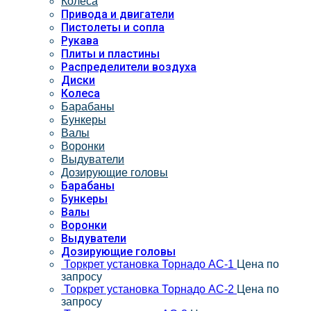
Колеса
Привода и двигатели
Пистолеты и сопла
Рукава
Плиты и пластины
Распределители воздуха
Диски
Колеса
Барабаны
Бункеры
Валы
Воронки
Выдуватели
Дозирующие головы
Барабаны
Бункеры
Валы
Воронки
Выдуватели
Дозирующие головы
Торкрет установка Торнадо АС-1
Цена по
запросу
Торкрет установка Торнадо АС-2
Цена по
запросу