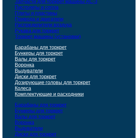
Запчасти для торкрет машины АС-3
Пистолеты и сопла
Плиты и пластины
Привода и двигатели
Распределители воздуха
Рукава для торкрет
Торкрет машины (установки)
Барабаны для торкрет
Бункеры для торкрет
Валы для торкрет
Воронка
Выдуватели
Диски для торкрет
Дозирующие головы для торкрет
Колеса
Комплектующие и расходники
Барабаны для торкрет
Бункеры для торкрет
Валы для торкрет
Воронка
Выдуватели
Диски для торкрет