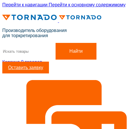
Перейти к навигации
Перейти к основному содержимому
ADD ANYTHING HERE OR JUST REMOVE IT…
Производитель оборудования
для торкретирования
Найти
Корзина
0
товаров
Оставить заявку