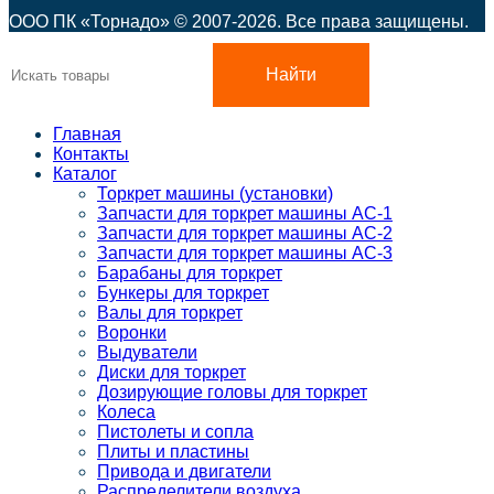
ООО ПК «Торнадо» © 2007-2026. Все права защищены.
Найти
Главная
Контакты
Каталог
Торкрет машины (установки)
Запчасти для торкрет машины АС-1
Запчасти для торкрет машины АС-2
Запчасти для торкрет машины АС-3
Барабаны для торкрет
Бункеры для торкрет
Валы для торкрет
Воронки
Выдуватели
Диски для торкрет
Дозирующие головы для торкрет
Колеса
Пистолеты и сопла
Плиты и пластины
Привода и двигатели
Распределители воздуха