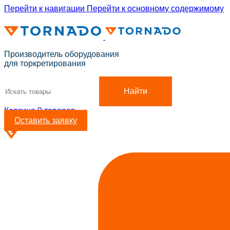
Перейти к навигации
Перейти к основному содержимому
ADD ANYTHING HERE OR JUST REMOVE IT…
Производитель оборудования
для торкретирования
Найти
Корзина
0
товаров
Оставить заявку