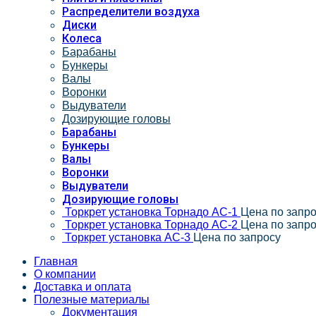
Распределители воздуха
Диски
Колеса
Барабаны
Бункеры
Валы
Воронки
Выдуватели
Дозирующие головы
Барабаны
Бункеры
Валы
Воронки
Выдуватели
Дозирующие головы
Торкрет установка Торнадо АС-1
Цена по запр
Торкрет установка Торнадо АС-2
Цена по запр
Торкрет установка АС-3
Цена по запросу
Главная
О компании
Доставка и оплата
Полезные материалы
Документация