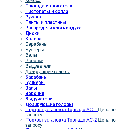
Колеса
Привода и двигатели
Пистолеты и сопла
Рукава
Плиты и пластины
Распределители воздуха
Диски
Колеса
Барабаны
Бункеры
Валы
Воронки
Выдуватели
Дозирующие головы
Барабаны
Бункеры
Валы
Воронки
Выдуватели
Дозирующие головы
Торкрет установка Торнадо АС-1
Цена по
запросу
Торкрет установка Торнадо АС-2
Цена по
запросу