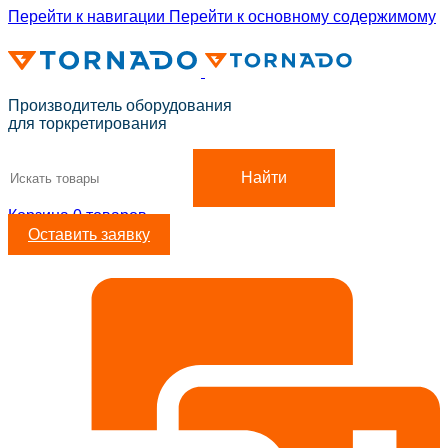
Перейти к навигации
Перейти к основному содержимому
ADD ANYTHING HERE OR JUST REMOVE IT…
Производитель оборудования
для торкретирования
Найти
Корзина
0
товаров
Оставить заявку