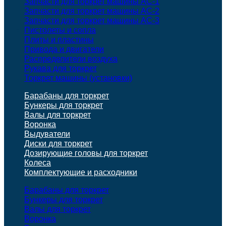
Запчасти для торкрет машины АС-1
Запчасти для торкрет машины АС-2
Запчасти для торкрет машины АС-3
Пистолеты и сопла
Плиты и пластины
Привода и двигатели
Распределители воздуха
Рукава для торкрет
Торкрет машины (установки)
Барабаны для торкрет
Бункеры для торкрет
Валы для торкрет
Воронка
Выдуватели
Диски для торкрет
Дозирующие головы для торкрет
Колеса
Комплектующие и расходники
Барабаны для торкрет
Бункеры для торкрет
Валы для торкрет
Воронка