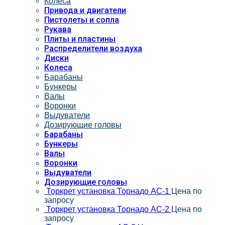
Колеса
Привода и двигатели
Пистолеты и сопла
Рукава
Плиты и пластины
Распределители воздуха
Диски
Колеса
Барабаны
Бункеры
Валы
Воронки
Выдуватели
Дозирующие головы
Барабаны
Бункеры
Валы
Воронки
Выдуватели
Дозирующие головы
Торкрет установка Торнадо АС-1
Цена по
запросу
Торкрет установка Торнадо АС-2
Цена по
запросу