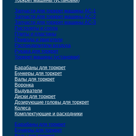
Торкрет машины (установки)
Запчасти для торкрет машины АС-1
Запчасти для торкрет машины АС-2
Запчасти для торкрет машины АС-3
Пистолеты и сопла
Плиты и пластины
Привода и двигатели
Распределители воздуха
Рукава для торкрет
Торкрет машины (установки)
Барабаны для торкрет
Бункеры для торкрет
Валы для торкрет
Воронка
Выдуватели
Диски для торкрет
Дозирующие головы для торкрет
Колеса
Комплектующие и расходники
Барабаны для торкрет
Бункеры для торкрет
Валы для торкрет