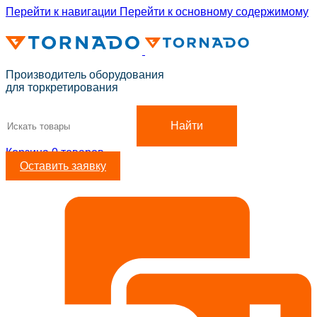
Перейти к навигации
Перейти к основному содержимому
ADD ANYTHING HERE OR JUST REMOVE IT…
Производитель оборудования
для торкретирования
Найти
Корзина
0
товаров
Оставить заявку