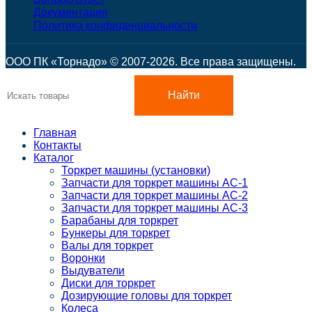
Документация
Политика конфиденциальности
ООО ПК «Торнадо» © 2007-2026. Все права защищены.
Найти
Главная
Контакты
Каталог
Торкрет машины (установки)
Запчасти для торкрет машины АС-1
Запчасти для торкрет машины АС-2
Запчасти для торкрет машины АС-3
Барабаны для торкрет
Бункеры для торкрет
Валы для торкрет
Воронки
Выдуватели
Диски для торкрет
Дозирующие головы для торкрет
Колеса