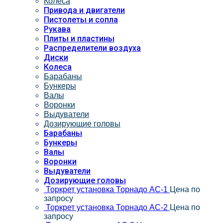
Колеса
Привода и двигатели
Пистолеты и сопла
Рукава
Плиты и пластины
Распределители воздуха
Диски
Колеса
Барабаны
Бункеры
Валы
Воронки
Выдуватели
Дозирующие головы
Барабаны
Бункеры
Валы
Воронки
Выдуватели
Дозирующие головы
Торкрет установка Торнадо АС-1
Цена по
запросу
Торкрет установка Торнадо АС-2
Цена по
запросу