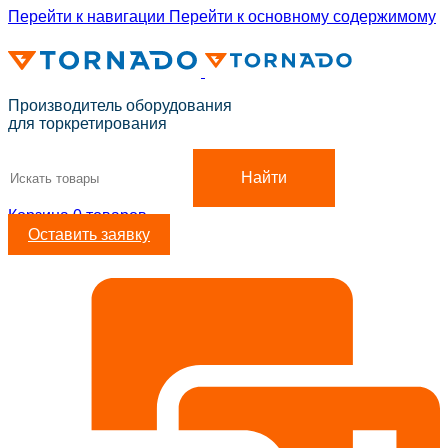
Перейти к навигации
Перейти к основному содержимому
ADD ANYTHING HERE OR JUST REMOVE IT…
Производитель оборудования
для торкретирования
Найти
Корзина
0
товаров
Оставить заявку