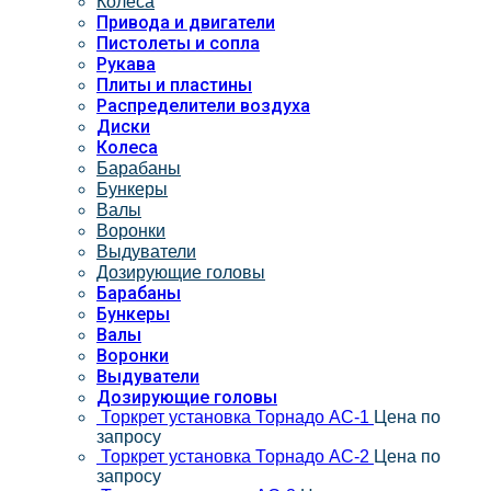
Колеса
Привода и двигатели
Пистолеты и сопла
Рукава
Плиты и пластины
Распределители воздуха
Диски
Колеса
Барабаны
Бункеры
Валы
Воронки
Выдуватели
Дозирующие головы
Барабаны
Бункеры
Валы
Воронки
Выдуватели
Дозирующие головы
Торкрет установка Торнадо АС-1
Цена по
запросу
Торкрет установка Торнадо АС-2
Цена по
запросу