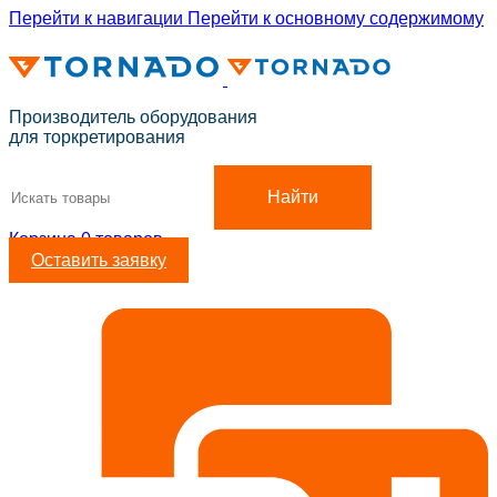
Перейти к навигации
Перейти к основному содержимому
ADD ANYTHING HERE OR JUST REMOVE IT…
Производитель оборудования
для торкретирования
Найти
Корзина
0
товаров
Оставить заявку