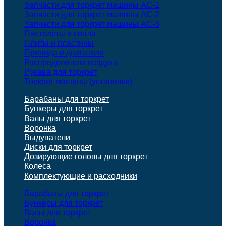
Запчасти для торкрет машины АС-1
Запчасти для торкрет машины АС-2
Запчасти для торкрет машины АС-3
Пистолеты и сопла
Плиты и пластины
Привода и двигатели
Распределители воздуха
Рукава для торкрет
Торкрет машины (установки)
Барабаны для торкрет
Бункеры для торкрет
Валы для торкрет
Воронка
Выдуватели
Диски для торкрет
Дозирующие головы для торкрет
Колеса
Комплектующие и расходники
Барабаны для торкрет
Бункеры для торкрет
Валы для торкрет
Воронка