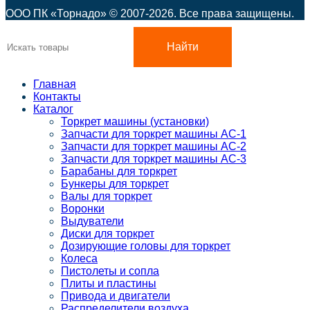
ООО ПК «Торнадо» © 2007-2026. Все права защищены.
Найти
Главная
Контакты
Каталог
Торкрет машины (установки)
Запчасти для торкрет машины АС-1
Запчасти для торкрет машины АС-2
Запчасти для торкрет машины АС-3
Барабаны для торкрет
Бункеры для торкрет
Валы для торкрет
Воронки
Выдуватели
Диски для торкрет
Дозирующие головы для торкрет
Колеса
Пистолеты и сопла
Плиты и пластины
Привода и двигатели
Распределители воздуха