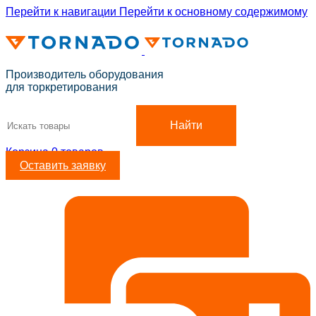
Перейти к навигации
Перейти к основному содержимому
ADD ANYTHING HERE OR JUST REMOVE IT…
Производитель оборудования
для торкретирования
Найти
Корзина
0
товаров
Оставить заявку