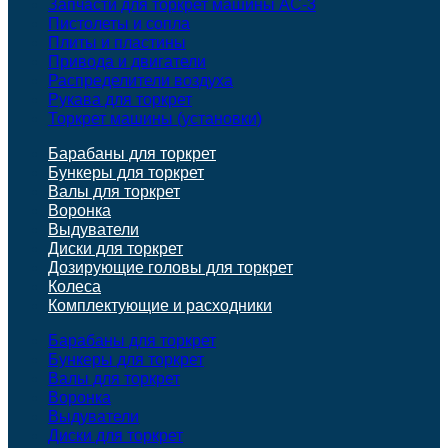
Запчасти для торкрет машины АС-3
Пистолеты и сопла
Плиты и пластины
Привода и двигатели
Распределители воздуха
Рукава для торкрет
Торкрет машины (установки)
Барабаны для торкрет
Бункеры для торкрет
Валы для торкрет
Воронка
Выдуватели
Диски для торкрет
Дозирующие головы для торкрет
Колеса
Комплектующие и расходники
Барабаны для торкрет
Бункеры для торкрет
Валы для торкрет
Воронка
Выдуватели
Диски для торкрет