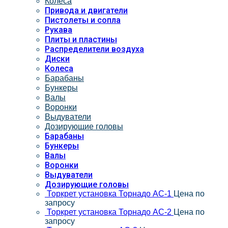
Колеса
Привода и двигатели
Пистолеты и сопла
Рукава
Плиты и пластины
Распределители воздуха
Диски
Колеса
Барабаны
Бункеры
Валы
Воронки
Выдуватели
Дозирующие головы
Барабаны
Бункеры
Валы
Воронки
Выдуватели
Дозирующие головы
Торкрет установка Торнадо АС-1
Цена по
запросу
Торкрет установка Торнадо АС-2
Цена по
запросу