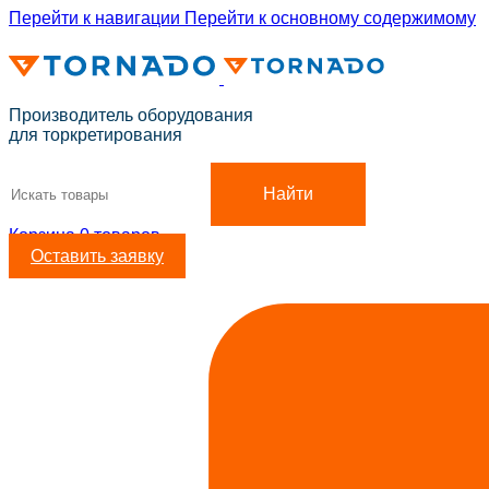
Перейти к навигации
Перейти к основному содержимому
ADD ANYTHING HERE OR JUST REMOVE IT…
Производитель оборудования
для торкретирования
Найти
Корзина
0
товаров
Оставить заявку