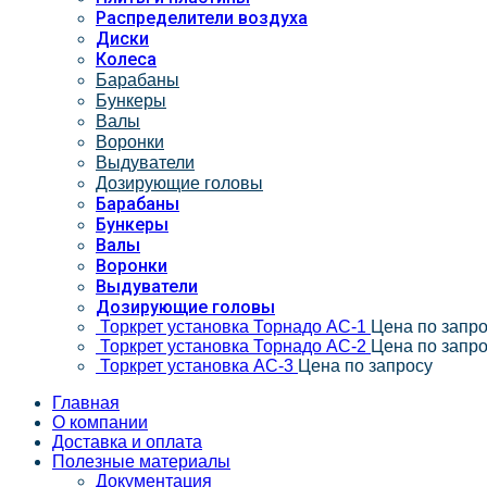
Распределители воздуха
Диски
Колеса
Барабаны
Бункеры
Валы
Воронки
Выдуватели
Дозирующие головы
Барабаны
Бункеры
Валы
Воронки
Выдуватели
Дозирующие головы
Торкрет установка Торнадо АС-1
Цена по запр
Торкрет установка Торнадо АС-2
Цена по запр
Торкрет установка АС-3
Цена по запросу
Главная
О компании
Доставка и оплата
Полезные материалы
Документация