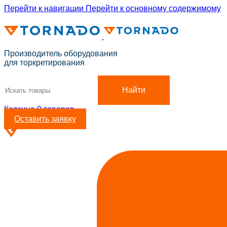
Перейти к навигации
Перейти к основному содержимому
ADD ANYTHING HERE OR JUST REMOVE IT…
Производитель оборудования
для торкретирования
Найти
Корзина
0
товаров
Оставить заявку