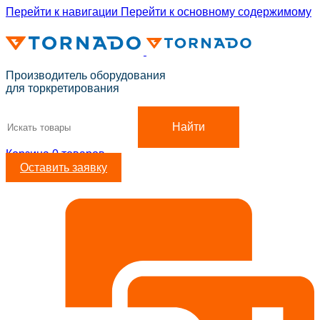
Перейти к навигации
Перейти к основному содержимому
ADD ANYTHING HERE OR JUST REMOVE IT…
Производитель оборудования
для торкретирования
Найти
Корзина
0
товаров
Оставить заявку