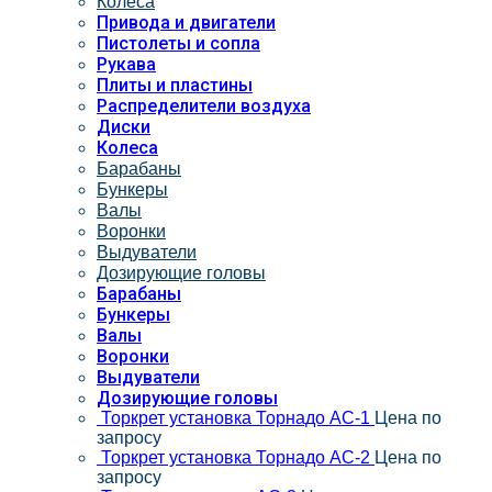
Колеса
Привода и двигатели
Пистолеты и сопла
Рукава
Плиты и пластины
Распределители воздуха
Диски
Колеса
Барабаны
Бункеры
Валы
Воронки
Выдуватели
Дозирующие головы
Барабаны
Бункеры
Валы
Воронки
Выдуватели
Дозирующие головы
Торкрет установка Торнадо АС-1
Цена по
запросу
Торкрет установка Торнадо АС-2
Цена по
запросу